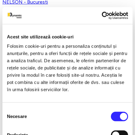
NELSON - Bucuresti
28 august 2026, ora 19:30
Acest site utilizează cookie-uri
Nitel prea infidel
Folosim cookie-uri pentru a personaliza conținutul și
anunțurile, pentru a oferi funcții de rețele sociale și pentru
a analiza traficul. De asemenea, le oferim partenerilor de
29 august 2026, ora 16:30
rețele sociale, de publicitate și de analize informații cu
Iubire dublu distilata
privire la modul în care folosiți site-ul nostru. Aceștia le
pot combina cu alte informații oferite de dvs. sau culese
în urma folosirii serviciilor lor.
29 august 2026, ora 19:00
TACHE IANKE SI CADAR - Bucuresti
Selecția
Necesare
consimțământului